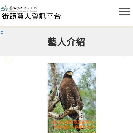
:::
:::
藝人介紹