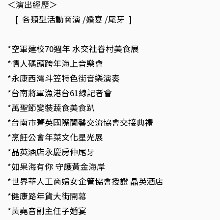
＜演出經歷＞
[ 各類型活動商演 /婚宴 /尾牙 ]
*空軍建校70週年 水交社眷村美食展
*情人碼頭跨年海上音樂會
*永康西灣斗笠特色街音樂演奏
*台南將軍漁港台61線記者會
*萬聖節變裝蔬食美食趴
*台南市菁英國際蘭馨交流協會交接典禮
*烹飪公會年菜文化星光展
*晶英酒店永慶房仲尾牙
*如果海有你 守護黃金海岸
*世界華人工商婦女企管協會授證 晶英酒店
*健康路年貨大街開幕
*黃堯音副主任子婚宴