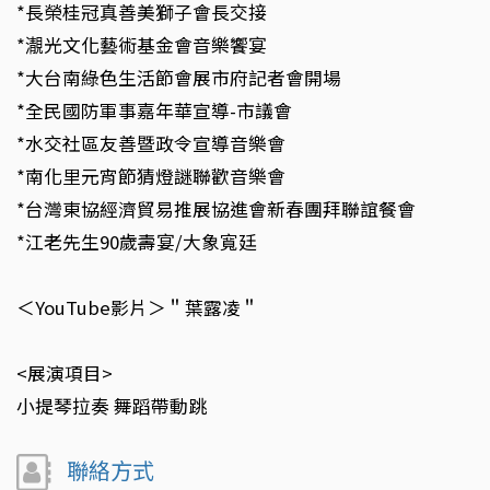
*長榮桂冠真善美獅子會長交接
*㵾光文化藝術基金會音樂饗宴
*大台南綠色生活節會展市府記者會開場
*全民國防軍事嘉年華宣導-市議會
*水交社區友善暨政令宣導音樂會
*南化里元宵節猜燈謎聯歡音樂會
*台灣東協經濟貿易推展協進會新春團拜聯誼餐會
*江老先生90歲壽宴/大象寬廷
＜YouTube影片＞＂葉露凌＂
<展演項目>
小提琴拉奏 舞蹈帶動跳
聯絡方式