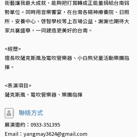
街藝讓我最大成就、能夠把打賞轉成正能量捐給台南弱
勢單位。同時用音樂饗宴，在台南各精神療養院、日照
所、安養中心、啓智學校等上百場公益，謝謝也期待大
家共襄盛舉，一同建造更美好的台南。
<經歷>
擅長吹薩克斯風及電吹管樂器、小白熊兒童活動樂團指
揮。
<表演項目>
薩克斯風、電吹管樂器、樂團指揮
聯絡方式
展演邀約：0933-351395
Email：yangmay3624@gmail.com