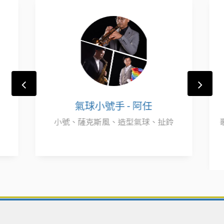
氣球小號手 - 阿任
小號、薩克斯風、造型氣球、扯鈴