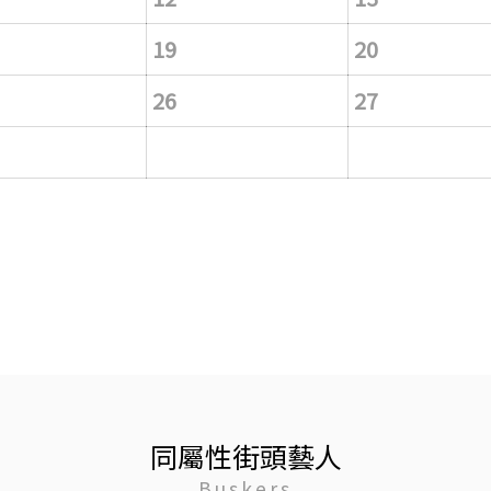
19
20
26
27
同屬性街頭藝人
Buskers