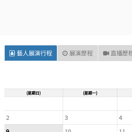
藝人展演行程
展演歷程
直播歷
(星期日)
(星期一)
2
3
4
9
10
11