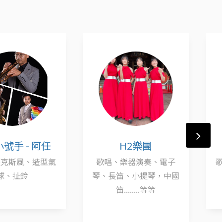
號手 - 阿任
H2樂團
薩克斯風、造型氣
歌唱、樂器演奏、電子
球、扯鈴
琴、長笛、小提琴，中國
笛........等等