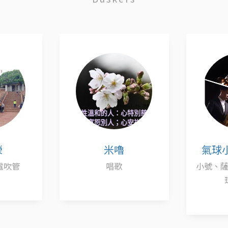
榮
米嚕
氣球小
電吹管
唱歌
小號、