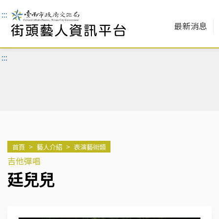
:::
最新消息
:::
首頁
>
藝人介紹
>
表演藝術類
吉他彈唱
廷兒兒