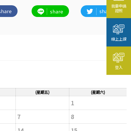
我要申請
share
share
證照
share
線上上課
登入
(星期五)
(星期六)
1
7
8
14
15