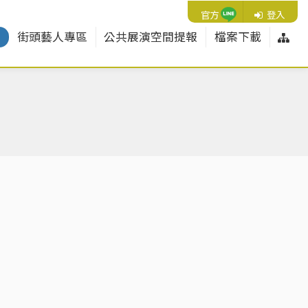
Line
官方
登入
網
紹
街頭藝人專區
公共展演空間提報
檔案下載