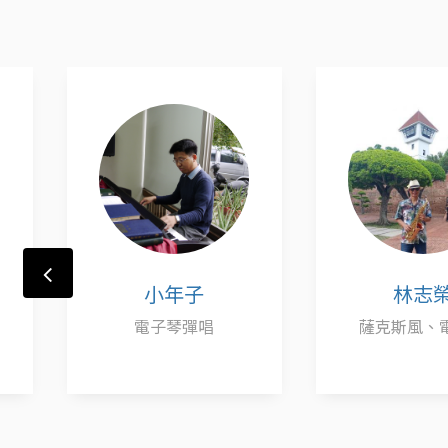
小年子
林志
電子琴彈唱
薩克斯風、