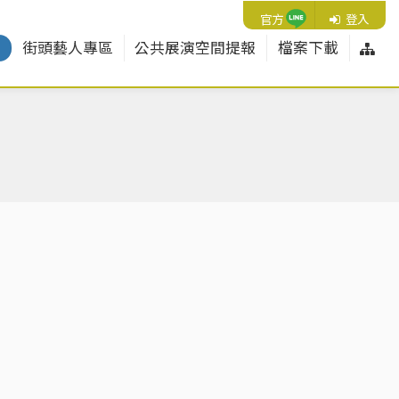
Line
官方
登入
網
紹
街頭藝人專區
公共展演空間提報
檔案下載