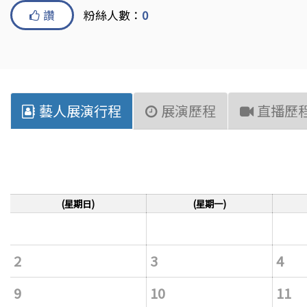
讚
粉絲人數：
0
藝人展演行程
展演歷程
直播歷
(星期日)
(星期一)
2
3
4
9
10
11