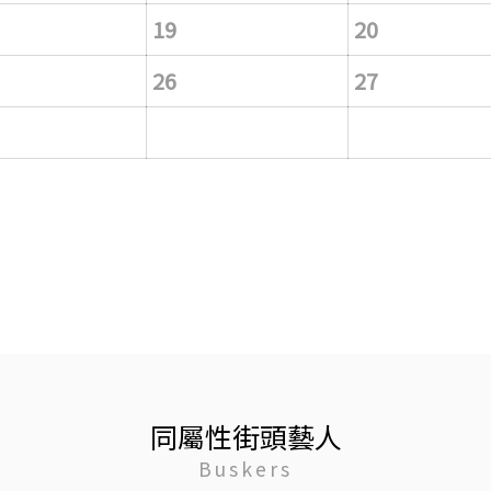
19
20
26
27
同屬性街頭藝人
Buskers