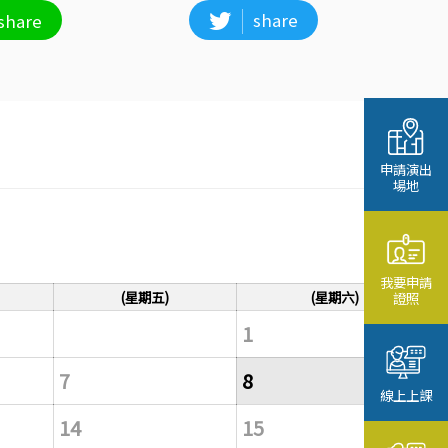
share
share
申請演出
場地
我要申請
(星期五)
(星期六)
證照
1
7
8
線上上課
14
15