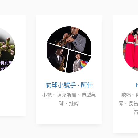
氣球小號手 - 阿任
H2樂團
號、薩克斯風、造型氣
歌唱、樂器演奏、電子
球、扯鈴
琴、長笛、小提琴，中國
笛........等等