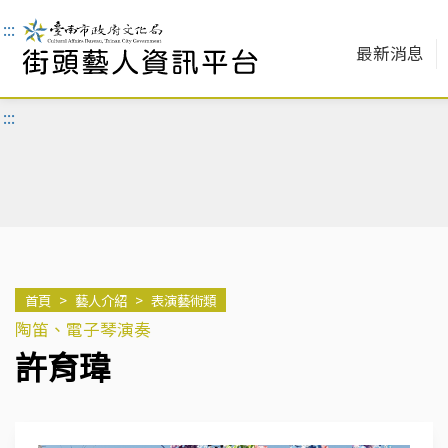
:::
最新消息
:::
首頁
>
藝人介紹
>
表演藝術類
陶笛、電子琴演奏
許育瑋