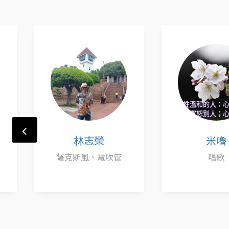
林志榮
米嚕
斯風、電吹管
唱歌
小