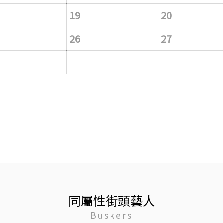
19
20
26
27
同屬性街頭藝人
Buskers