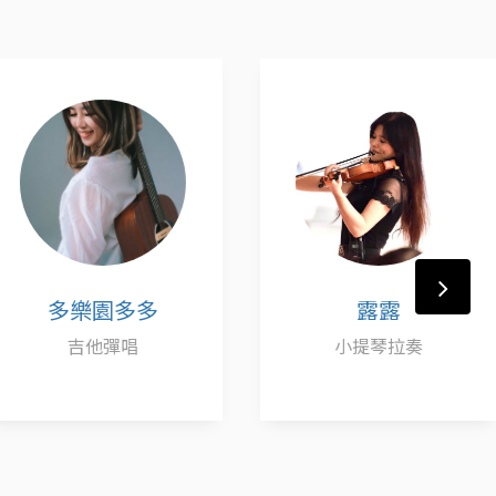
樂園多多
露露
吉他彈唱
小提琴拉奏