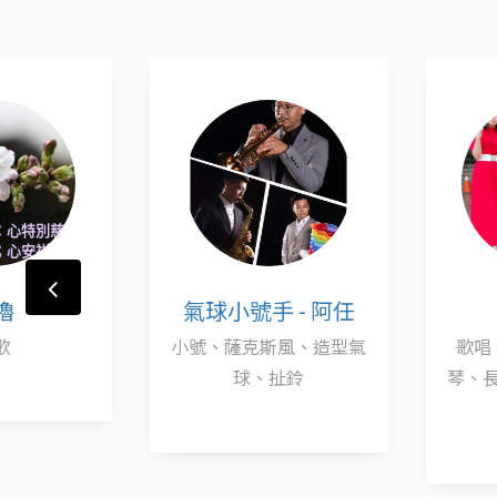
氣球小號手 - 阿任
H2樂
小號、薩克斯風、造型氣
歌唱、樂器演
球、扯鈴
琴、長笛、小提
笛.......