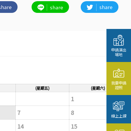
share
share
share
申請演出
場地
我要申請
證照
(星期五)
(星期六)
1
7
8
線上上課
14
15