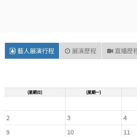
藝人展演行程
展演歷程
直播歷
(星期日)
(星期一)
2
3
4
9
10
11