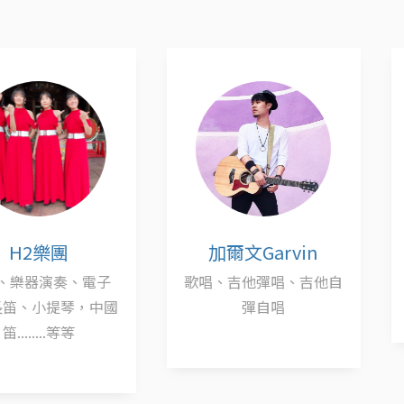
團
加爾文Garvin
多
奏、電子
歌唱、吉他彈唱、吉他自
琴，中國
彈自唱
.等等