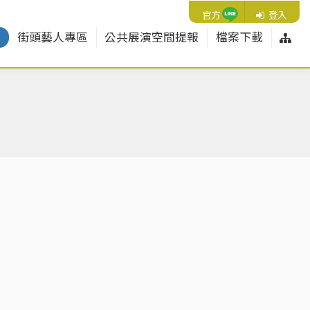
Line
官方
登入
網
紹
街頭藝人專區
公共展演空間提報
檔案下載