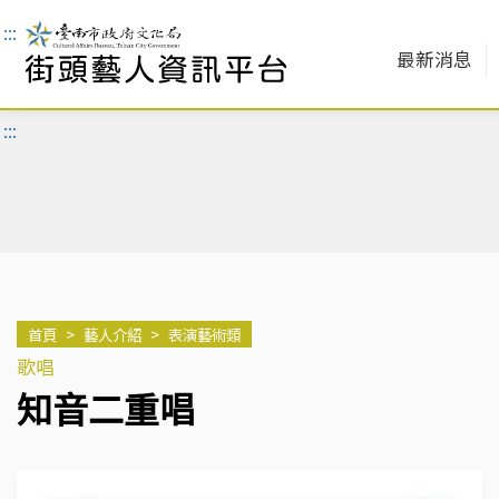
:::
最新消息
:::
首頁
>
藝人介紹
>
表演藝術類
歌唱
知音二重唱