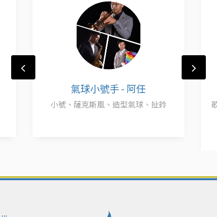
氣球小號手 - 阿任
小號、薩克斯風、造型氣球、扯鈴
:::