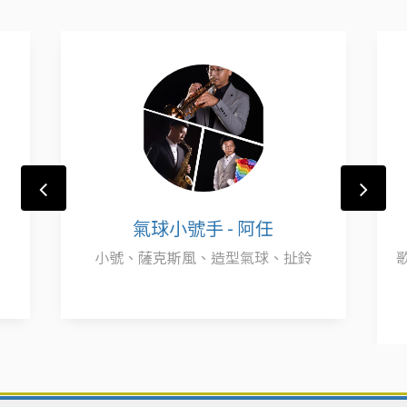
氣球小號手 - 阿任
小號、薩克斯風、造型氣球、扯鈴