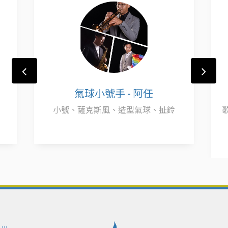
氣球小號手 - 阿任
小號、薩克斯風、造型氣球、扯鈴
:::