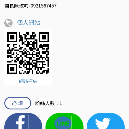
團長陳玟吟-0921567457
個人網站
網站連結
讚
粉絲人數：
1