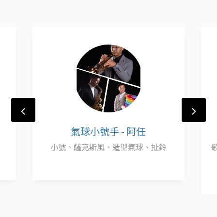
氣球小號手 - 阿任
小號、薩克斯風、造型氣球、扯鈴