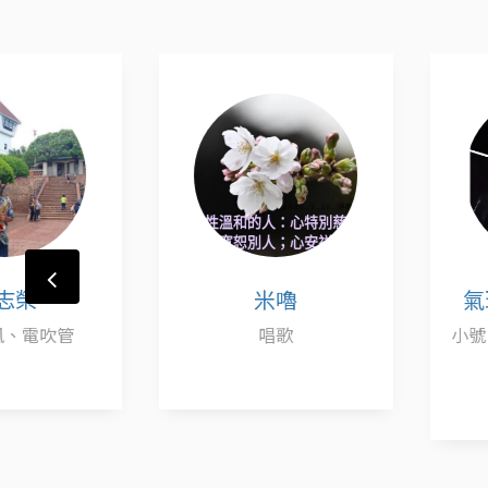
米嚕
氣球小號手 
唱歌
小號、薩克斯風
球、扯