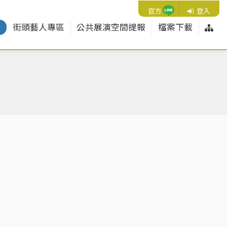
Line
官方
登入
網
紹
街頭藝人專區
公共展演空間提報
檔案下載