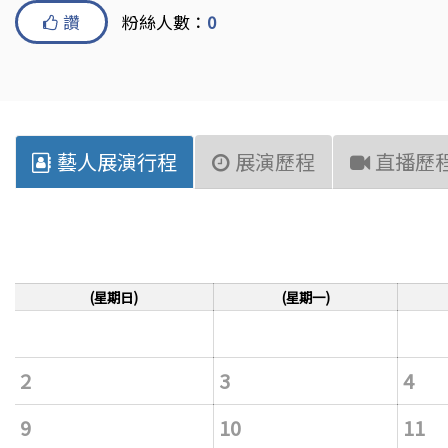
讚
粉絲人數：
0
藝人展演行程
展演歷程
直播歷
(星期日)
(星期一)
2
3
4
9
10
11