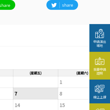
share
share
申請演出
場地
我要申請
(星期五)
(星期六)
證照
1
7
8
線上上課
14
15