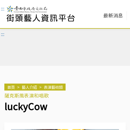
:::
最新消息
:::
首頁
>
藝人介紹
>
表演藝術類
薩克斯風表演和唱歌
luckyCow