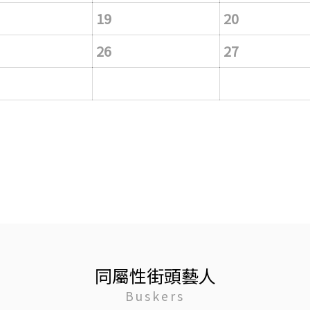
19
20
26
27
同屬性街頭藝人
Buskers