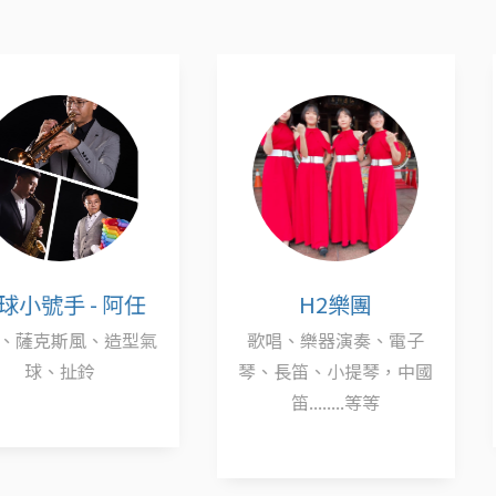
- 阿任
H2樂團
加爾
、造型氣
歌唱、樂器演奏、電子
歌唱、
鈴
琴、長笛、小提琴，中國
笛........等等