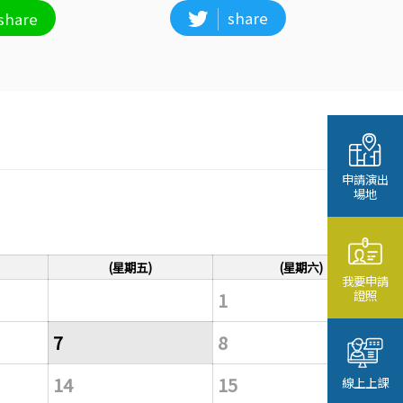
share
share
申請演出
場地
(星期五)
(星期六)
我要申請
證照
1
7
8
14
15
線上上課