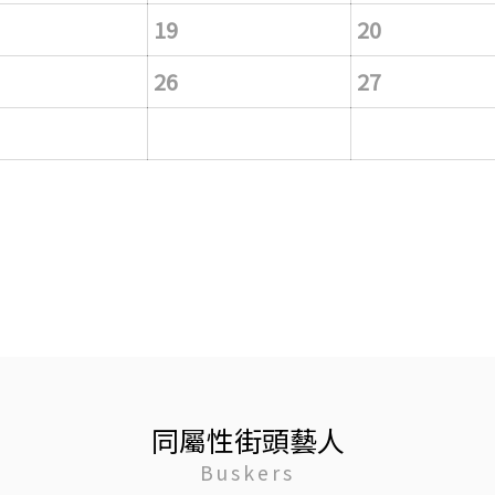
19
20
26
27
同屬性街頭藝人
Buskers