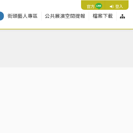
Line
官方
登入
網
紹
街頭藝人專區
公共展演空間提報
檔案下載