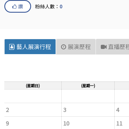
讚
粉絲人數：
0
藝人展演行程
展演歷程
直播歷
(星期日)
(星期一)
2
3
4
9
10
11