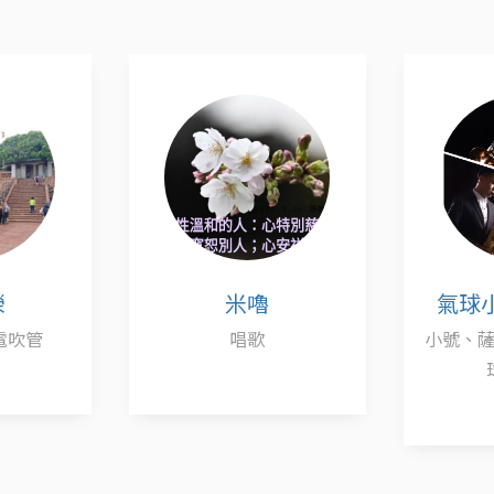
氣球小號手 - 阿任
小號、薩克斯風、造型氣
歌唱、
球、扯鈴
琴、長
笛