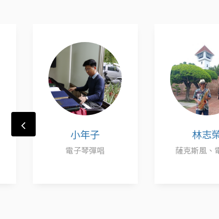
林志榮
米嚕
薩克斯風、電吹管
唱歌