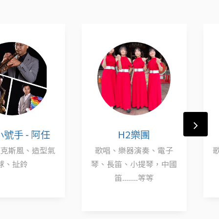
H2樂團
加爾文Garvin
樂器演奏、電子
歌唱、吉他彈唱、吉他自
笛、小提琴，中國
彈自唱
........等等