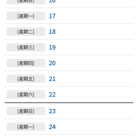
17
18
19
20
21
22
23
24