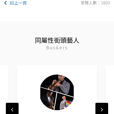
瀏覽人數：1603
回上一頁
同屬性街頭藝人
Buskers