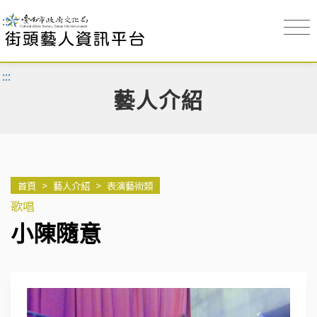
:::
:::
藝人介紹
首頁
>
藝人介紹
>
表演藝術類
歌唱
小陳隨意