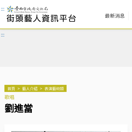
:::
最新消息
:::
首頁
>
藝人介紹
>
表演藝術類
歌唱
劉進當