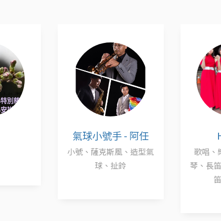
氣球小號手 - 阿任
小號、薩克斯風、造型氣
歌唱、
球、扯鈴
琴、長
笛.