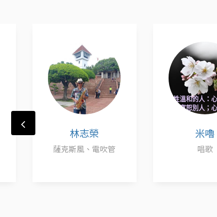
林志榮
米嚕
薩克斯風、電吹管
唱歌