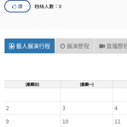
讚
粉絲人數：
0
藝人展演行程
展演歷程
直播歷
(星期日)
(星期一)
2
3
4
9
10
11