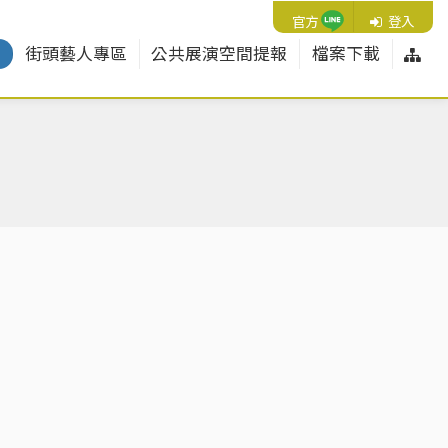
Line
官方
登入
網
紹
街頭藝人專區
公共展演空間提報
檔案下載