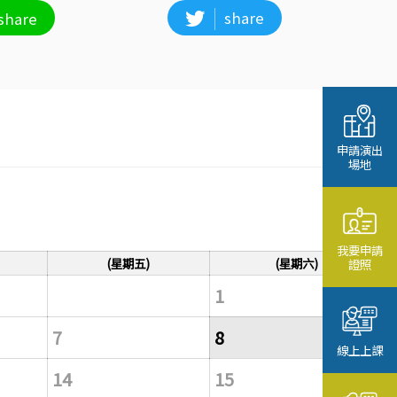
share
share
申請演出
場地
我要申請
(星期五)
(星期六)
證照
1
7
8
線上上課
14
15