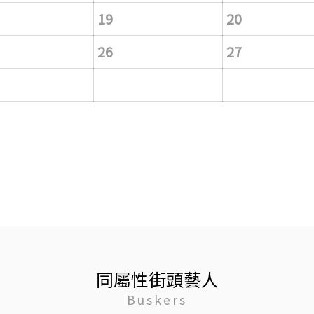
19
20
26
27
同屬性街頭藝人
Buskers