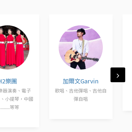
H2樂團
加爾文Garvin
樂器演奏、電子
歌唱、吉他彈唱、吉他自
笛、小提琴，中國
彈自唱
.......等等