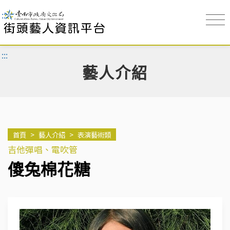
:::
:::
藝人介紹
首頁
>
藝人介紹
>
表演藝術類
吉他彈唱、電吹管
傻兔棉花糖