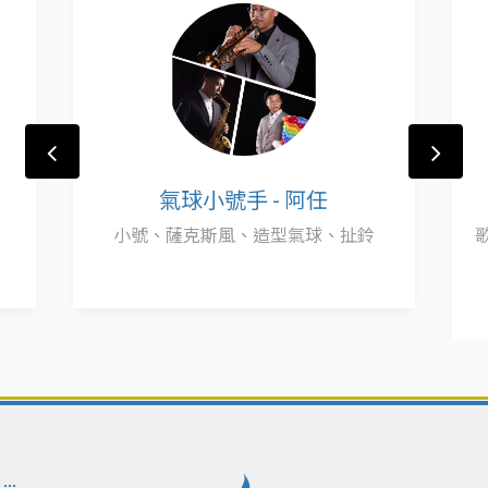
氣球小號手 - 阿任
小號、薩克斯風、造型氣球、扯鈴
:::