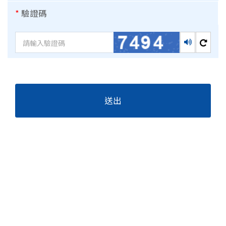
*
驗證碼
播放語音
換一
送出