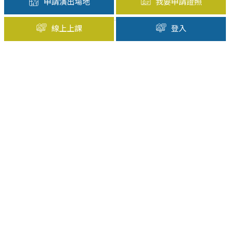
申請演出場地
我要申請證照
19
線上上課
登入
20
21
22
23
15:00-18:00
永康探索公園
黑鷹音樂樂團A
24
25
26