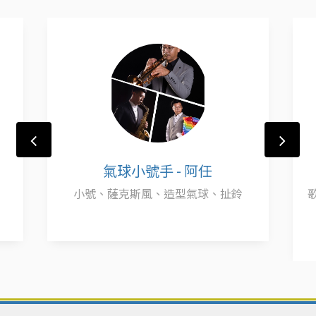
氣球小號手 - 阿任
小號、薩克斯風、造型氣球、扯鈴