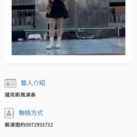
藝人介紹
薩克斯風演奏
聯絡方式
展演邀約0972953732