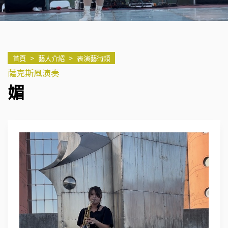
首頁
>
藝人介紹
>
表演藝術類
薩克斯風演奏
媚