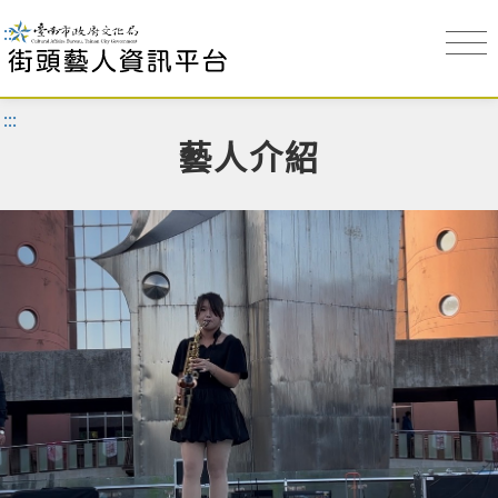
:::
:::
藝人介紹