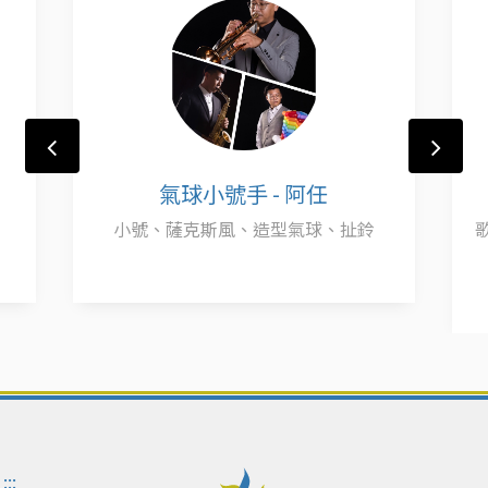
氣球小號手 - 阿任
小號、薩克斯風、造型氣球、扯鈴
:::