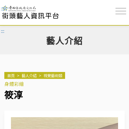
:::
:::
藝人介紹
首頁
>
藝人介紹
>
視覺藝術類
身體彩繪
筱淳