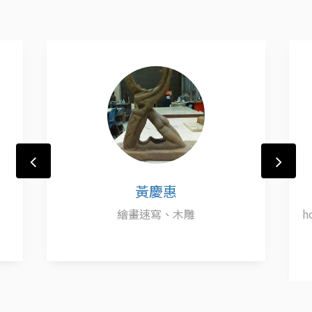
黃慶惠
繪畫速寫、木雕
h