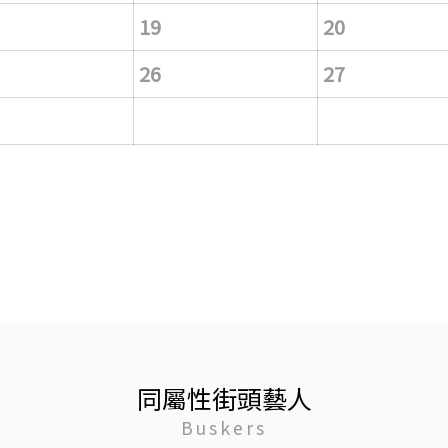
19
20
26
27
同屬性街頭藝人
Buskers