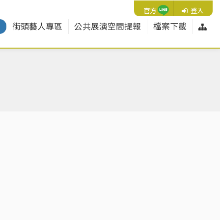
Line
官方
登入
網
紹
街頭藝人專區
公共展演空間提報
檔案下載