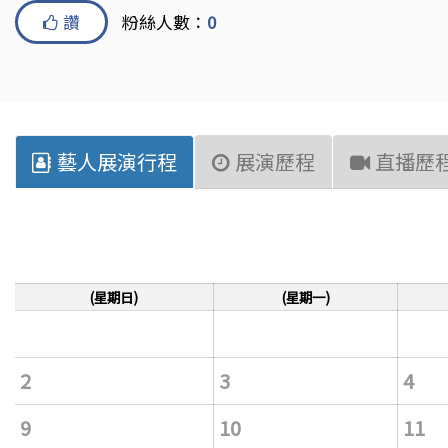
讚
粉絲人數：
0
藝人展演行程
展演歷程
直播歷
(星期日)
(星期一)
2
3
4
9
10
11