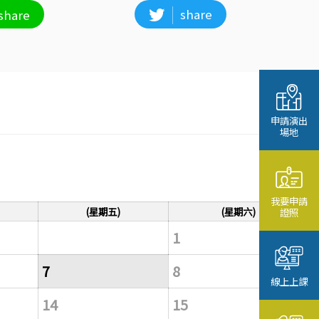
share
share
申請演出
場地
我要申請
(星期五)
(星期六)
證照
1
7
8
線上上課
14
15