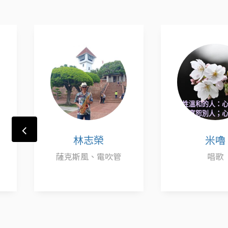
林志榮
米嚕
薩克斯風、電吹管
唱歌