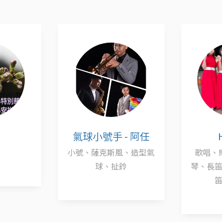
氣球小號手 - 阿任
小號、薩克斯風、造型氣
歌唱、
球、扯鈴
琴、長
笛.