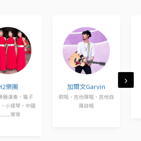
H2樂團
加爾文Garvin
樂器演奏、電子
歌唱、吉他彈唱、吉他自
笛、小提琴，中國
彈自唱
.......等等