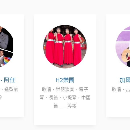
- 阿任
H2樂團
加爾
、造型氣
歌唱、樂器演奏、電子
歌唱、
鈴
琴、長笛、小提琴，中國
笛........等等