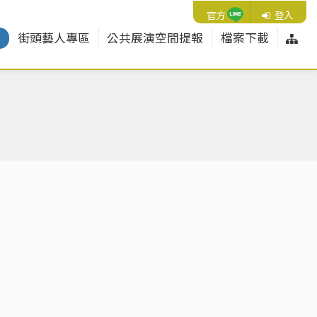
Line
官方
登入
網
紹
街頭藝人專區
公共展演空間提報
檔案下載