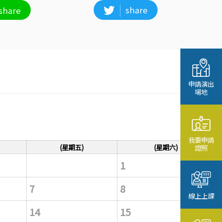
share
share
申請演出
場地
我要申請
(星期五)
(星期六)
證照
1
7
8
線上上課
14
15