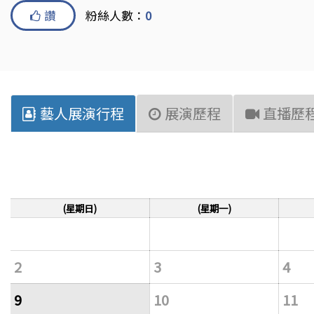
讚
粉絲人數：
0
藝人展演行程
展演歷程
直播歷
(星期日)
(星期一)
2
3
4
9
10
11