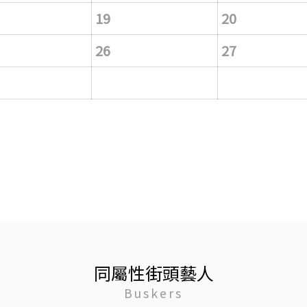
19
20
26
27
同屬性街頭藝人
Buskers