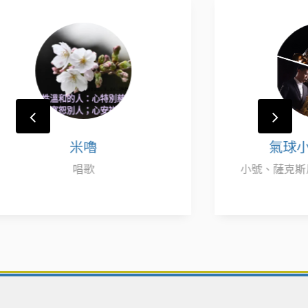
氣球小號手 - 阿任
小號、薩克斯風、造型氣球、扯鈴