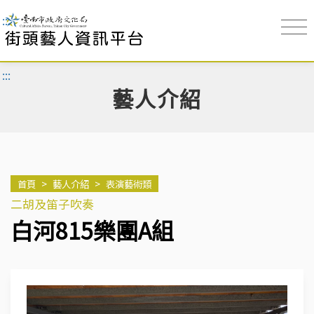
:::
:::
藝人介紹
首頁
>
藝人介紹
>
表演藝術類
二胡及笛子吹奏
白河815樂團A組