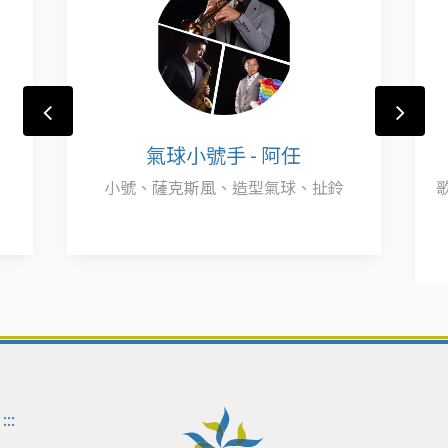
氣球小號手 - 阿任
小號、薩克斯風、造型氣球、扯鈴
:::