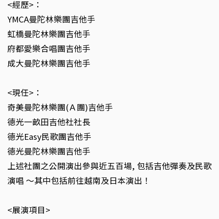
<經歷>：
YMCA曼陀林樂團吉他手
虹橋曼陀林樂團吉他手
府都愛樂合唱團吉他手
成大曼陀林樂團吉他手
<現任>：
奇美曼陀林樂團(Ａ團)吉他手
德光一畝田吉他社社長
德光Easy民歌團吉他手
德光曼陀林樂團吉他手
上述社團之公開演出參與近五百場, 包括吉他彈奏及民歌
演唱 ～其中包括前往越南及日本演出！
<展演項目>