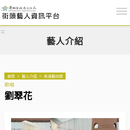
:::
:::
藝人介紹
首頁
>
藝人介紹
>
表演藝術類
歌唱
劉翠花