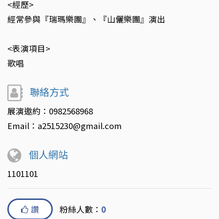
<經歷>
經常參與『瑞瑪樂團』、『山儷樂團』演出
<表演項目>
歌唱
聯絡方式
展演邀約：0982568968
Email：a2515230@gmail.com
個人網站
1101101
讚
粉絲人數：
0